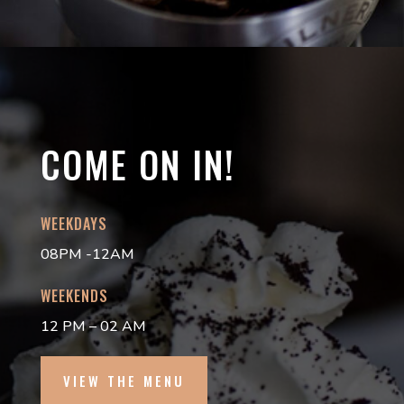
COME ON IN!
WEEKDAYS
08PM -12AM
WEEKENDS
12 PM – 02 AM
VIEW THE MENU