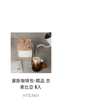
濾掛咖啡包-精品 衣
索比亞 6入
NT$
360